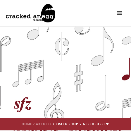
HOME
/
AKTUELL
/ CRACK SHOP – GESCHLOSSEN!