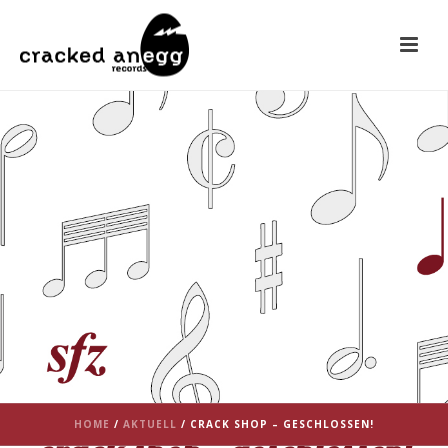
HOME
/
AKTUELL
/ CRACK SHOP – GESCHLOSSEN!