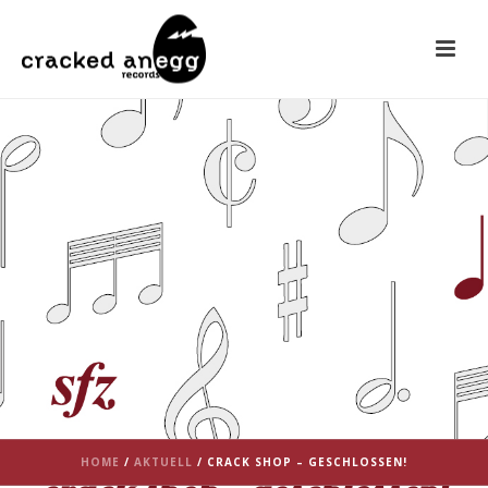
HOME
/
AKTUELL
/ CRACK SHOP – GESCHLOSSEN!