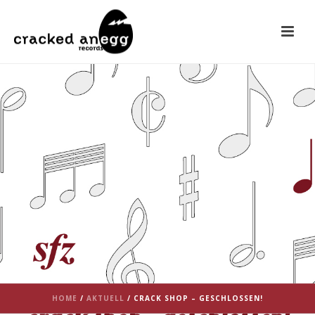
HOME
/
AKTUELL
/ CRACK SHOP – GESCHLOSSEN!