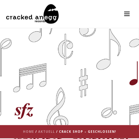
HOME
/
AKTUELL
/ CRACK SHOP – GESCHLOSSEN!