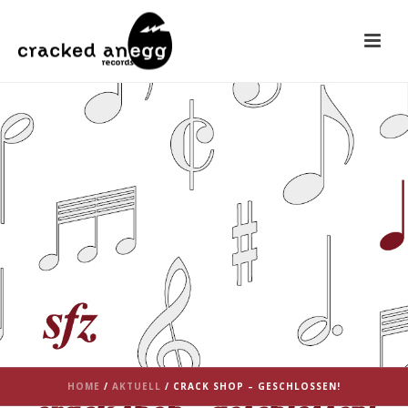
HOME
/
AKTUELL
/ CRACK SHOP – GESCHLOSSEN!