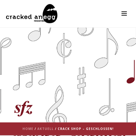
HOME
/
AKTUELL
/ CRACK SHOP – GESCHLOSSEN!