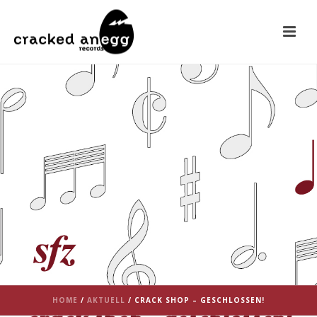
HOME
/
AKTUELL
/ CRACK SHOP – GESCHLOSSEN!