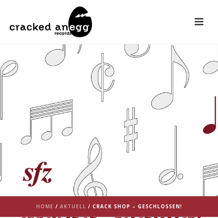
HOME
/
AKTUELL
/ CRACK SHOP – GESCHLOSSEN!