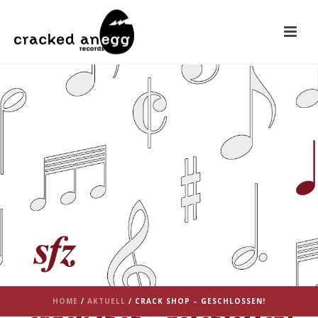
HOME
/
AKTUELL
/ CRACK SHOP – GESCHLOSSEN!