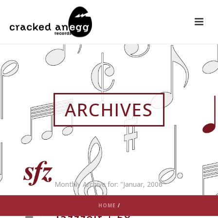
ARCHIVES
Monthly Archive for: "Januar, 2006"
HOME
/
Jazzzeit | 58