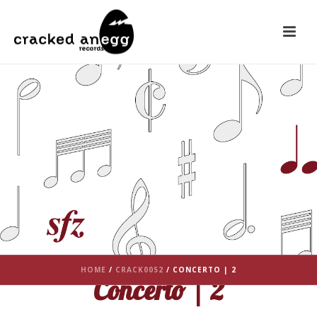
HOME
/
CRACK0052
/ CONCERTO | 2
Concerto | 2