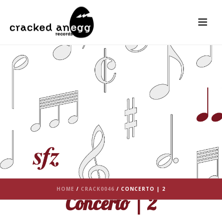
HOME
/
CRACK0046
/ CONCERTO | 2
Concerto | 2