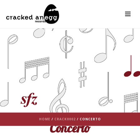
HOME
/
CRACK0002
/ CONCERTO
Concerto