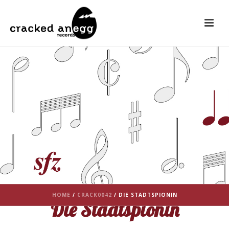
HOME
/
CRACK0042
/ DIE STADTSPIONIN
Die Stadtspionin