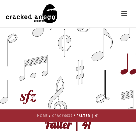
HOME
/
CRACK0037
/ FALTER | 41
Falter | 41