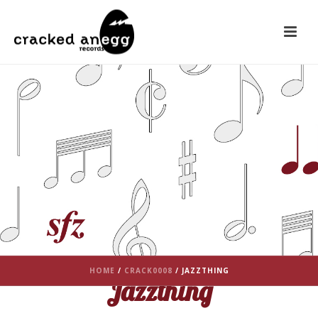
HOME
/
CRACK0008
/ JAZZTHING
Jazzthing