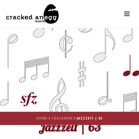
HOME
/
CRACK0008
/ JAZZZEIT | 63
Jazzzeit | 63