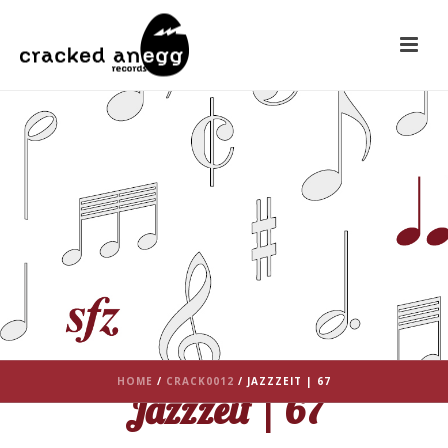
HOME
/
CRACK0012
/ JAZZZEIT | 67
Jazzzeit | 67