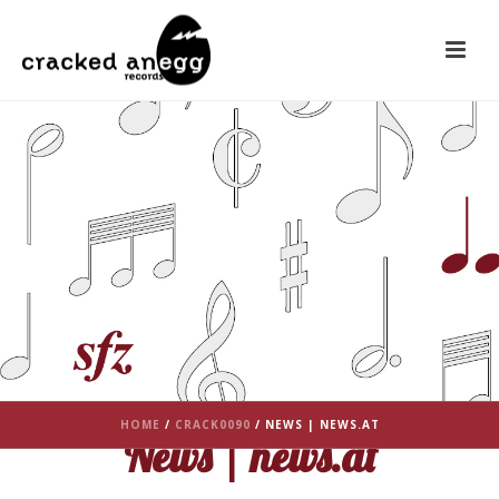
HOME
/
CRACK0090
/ NEWS | NEWS.AT
News | news.at