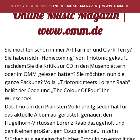
HOME
/
CRACK0023
/ ONLINE MUSIC MAGAZIN | WWW.OMM.DE
Online Music Magazin |
www.omm.de
Sie mochten schon immer Art Farmer und Clark Terry?
Sie haben sich „Homecoming“ von Triotonic gekauft,
nachdem Sie die Kritik zur CD in den Musenblättern
oder im OMM gelesen hatten? Sie möchten nun die
ganze Packung? Voila! „Triotonic meets Lorenz Raab“
heißt der Code und „The Colour Of Four“ Ihr
Wunschziel.
Das Trio um den Pianisten Volkhard Iglseder hat für
das aktuelle Album aufgerüstet, genauer: den
Flügelhorn-Virtuosen Lorenz Raab dazugeholt und
damit einen großartigen Coup gelandet. In zehn
Stücken aus gemeinschaftlicher Produktion entrollt das