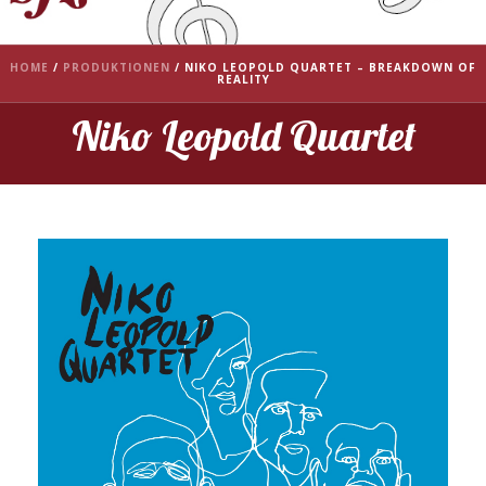
HOME
/
PRODUKTIONEN
/
NIKO LEOPOLD QUARTET – BREAKDOWN OF
REALITY
Niko Leopold Quartet