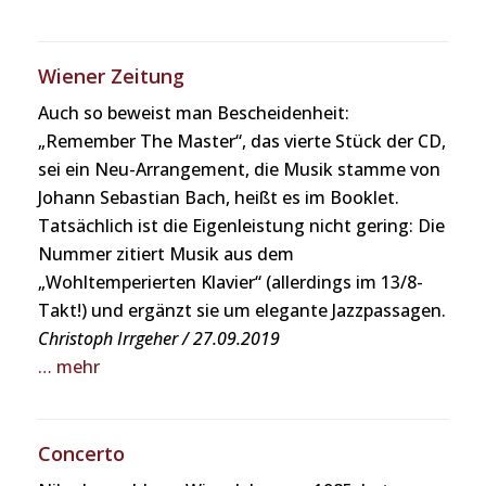
repräsentiert einen Neuanfang, eine 2. Chance.
„Cello Song“ ist diesem, der menschlichen
Wiener Zeitung
Stimme am nächsten gelegenen Instrument
gewidmet. Und am Ende, falls man den korrekten
Auch so beweist man Bescheidenheit:
Weg nicht aus den Augen verloren hat, tanzt man
„Remember The Master“, das vierte Stück der CD,
als „unsterblicher Daoist“.
sei ein Neu-Arrangement, die Musik stamme von
Johann Sebastian Bach, heißt es im Booklet.
Seit der Gründung 2011 hatte man bei Konzerten
Tatsächlich ist die Eigenleistung nicht gering: Die
in Österreich, Deutschland, Tschechien und
Nummer zitiert Musik aus dem
Polen Gelegenheit sich im Quartett gut
„Wohltemperierten Klavier“ (allerdings im 13/8-
kennenzulernen, musikalisch Gedanken zu
Takt!) und ergänzt sie um elegante Jazzpassagen.
tauschen und aneinander zu wachsen. Nicht
Christoph Irrgeher / 27.09.2019
zuletzt führte dies zu einem „special Vibe“,
… mehr
welcher für das Schaffen im Bereich der
modernen Jazzkultur unersetzlich ist.
Concerto