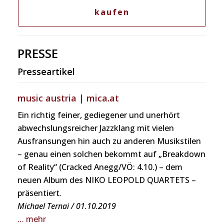
unüblicher) Instrumente erwirkt. Das Cello ist in
kaufen
diesem Zusammenhang doch kein allzu oft
gesehenes Instrument. Der Einfluss klassischer
Kompositionstechniken ist kaum zu überhören.
PRESSE
„Remember the Master“- eines der Werke ist
schließlich einem der Großen der
Presseartikel
Musikgeschichte gewidmet.
Ein roter Faden verknüpft die einzelnen Titel der
music austria | mica.at
Songs. Alle bezogen auf persönliche Erfahrungen
Ein richtig feiner, gediegener und unerhört
über den Zeitraum einer Dekade. „Breakdown of
abwechslungsreicher Jazzklang mit vielen
Reality“ bezieht sich auf die Begegnung mit
Ausfransungen hin auch zu anderen Musikstilen
einem großen Menschen. „The Quest“ auf die in
– genau einen solchen bekommt auf „Breakdown
Folge erkannte Aufgabe. „Zwischen Blättern“
of Reality“ (Cracked Anegg/VÖ: 4.10.) – dem
kann auf mehrere Arten gedeutet werden, steht
neuen Album des NIKO LEOPOLD QUARTETS –
aber für die Suche nach authentischem Wissen.
präsentiert
.
„Remember the Master“ ist wie schon erwähnt J.
Michael Ternai / 01.10.2019
S. Bach gewidmet, der eine große Rolle in unserer
… mehr
musikalischen Entwicklung spielte. „Fresh Start“