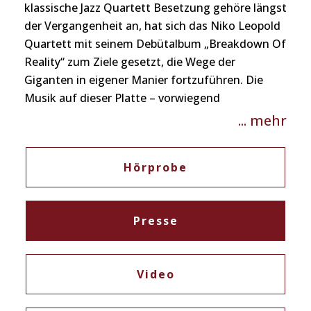
klassische Jazz Quartett Besetzung gehöre längst
der Vergangenheit an, hat sich das Niko Leopold
Quartett mit seinem Debütalbum „Breakdown Of
Reality“ zum Ziele gesetzt, die Wege der
Giganten in eigener Manier fortzuführen. Die
Musik auf dieser Platte – vorwiegend
Kompositionen von Niko Leopold – ist den
... mehr
einzelnen Mitgliedern der Band auf den Leib
komponiert, und stellt die Spieler partiell vor
Hörprobe
unkonventionelle Herausforderungen.
Sei dies
durch eine ungerade Taktart oder eine für ein
Instrument unübliche Linie. Auch ist die
Presse
Instrumentation vom orchestralen
Gesichtspunkt für Niko Leopold ein großes
Anliegen. Sie ist ein Hauptmerkmal des Konzepts
Video
dieser jungen Truppe. Dies wird teils durch
Elektronik, teils durch Hinzunahme (im Jazz