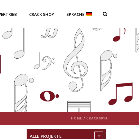
VERTRIEB
CRACK SHOP
SPRACHE:
HOME
/
CRACK0014
ALLE PROJEKTE