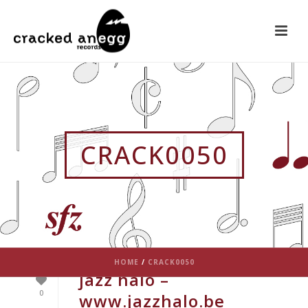
CRACK0050
HOME
/
CRACK0050
jazz halo –
0
www.jazzhalo.be