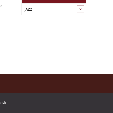
e
JAZZ
trieb