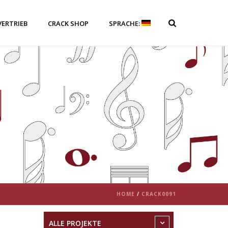
VERTRIEB
CRACK SHOP
SPRACHE:
HOME
/
CRACK0091
ALLE PROJEKTE