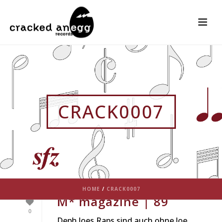
CRACK0007
HOME
/
CRACK0007
M* magazine | 89
0
Deph Joes Raps sind auch ohne Joe