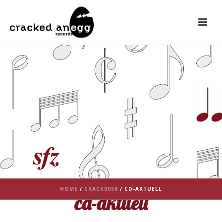
HOME
/
CRACK0058
/ CD-AKTUELL
cd-aktuell