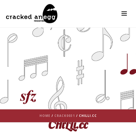
HOME
/
CRACK0031
/ CHILLI.CC
CHiLLi.cc