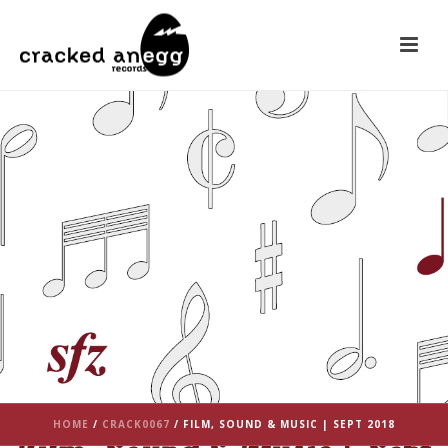
HOME
/
CRACK0067
/ FILM, SOUND & MUSIC | SEPT 2018