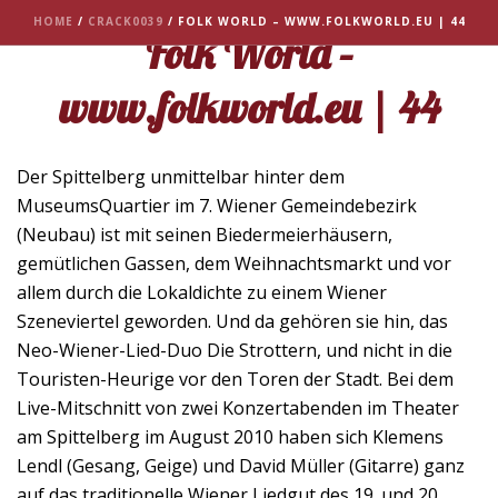
HOME
/
CRACK0039
/ FOLK WORLD – WWW.FOLKWORLD.EU | 44
Folk World –
www.folkworld.eu | 44
Der Spittelberg unmittelbar hinter dem
MuseumsQuartier im 7. Wiener Gemeindebezirk
(Neubau) ist mit seinen Biedermeierhäusern,
gemütlichen Gassen, dem Weihnachtsmarkt und vor
allem durch die Lokaldichte zu einem Wiener
Szeneviertel geworden. Und da gehören sie hin, das
Neo-Wiener-Lied-Duo Die Strottern, und nicht in die
Touristen-Heurige vor den Toren der Stadt. Bei dem
Live-Mitschnitt von zwei Konzertabenden im Theater
am Spittelberg im August 2010 haben sich Klemens
Lendl (Gesang, Geige) und David Müller (Gitarre) ganz
auf das traditionelle Wiener Liedgut des 19. und 20.