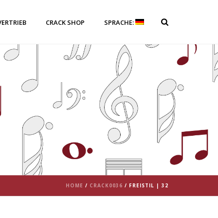
VERTRIEB
CRACK SHOP
SPRACHE:
HOME
/
CRACK0036
/ FREISTIL | 32