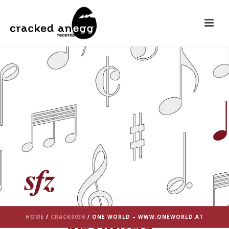
HOME
/
CRACK0036
/ ONE WORLD – WWW.ONEWORLD.AT