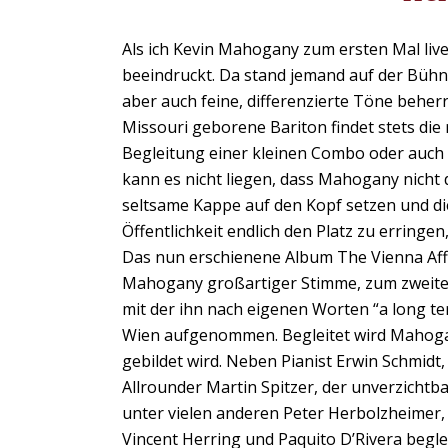
Als ich Kevin Mahogany zum ersten Mal live
beeindruckt. Da stand jemand auf der Bühn
aber auch feine, differenzierte Töne beher
Missouri geborene Bariton findet stets die r
Begleitung einer kleinen Combo oder auch 
kann es nicht liegen, dass Mahogany nicht 
seltsame Kappe auf den Kopf setzen und d
Öffentlichkeit endlich den Platz zu erringen
Das nun erschienene Album The Vienna Affa
Mahogany großartiger Stimme, zum zweiten
mit der ihn nach eigenen Worten “a long ter
Wien aufgenommen. Begleitet wird Mahoga
gebildet wird. Neben Pianist Erwin Schmidt,
Allrounder Martin Spitzer, der unverzicht
unter vielen anderen Peter Herbolzheimer, Ed
Vincent Herring und Paquito D’Rivera beglei