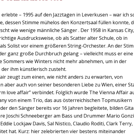
 erlebte – 1995 auf den Jazztagen in Leverkusen – war ich 
e, dessen Stimme mühelos den Konzertsaal füllen konnte, d
rscht wie wenige männliche Sänger . Der 1958 in Kansas City
ichtige Ausdrucksweise, ob als Scatter alter Schule, ob in
als Solist vor einem größeren String-Orchester. An der Sti
der ganz große Durchbruch gelang – vielleicht muss er eine
ie Sommers wie Winters nicht mehr abnehmen, um in der
, der ihm künstlerisch zusteht.
ir zeugt zum einen, wie nicht anders zu erwarten, von
 aber auch von seiner besonderen Liebe zu Wien, einer Sta
m love affair” verbindet. Folglich wurde The Vienna Affair a
ny von einem Trio, das aus österreichischen Topmusikern
 der den Sänger bereits vor 16 Jahren begleitete, bilden Gita
bare Joschi Schneeberger am Bass und Drummer Mario Gonzi
die Lockjaw Davis, Sal Nistico, Claudio Roditi, Clark Terry,
tet hat. Kurz: hier zelebrierten vier bestens miteinander