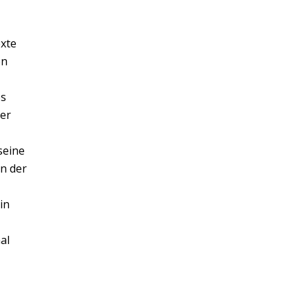
exte
en
es
der
seine
ln der
in
al