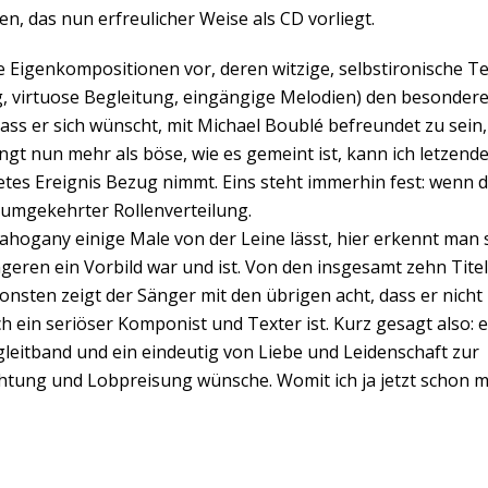
n, das nun erfreulicher Weise als CD vorliegt.
 Eigenkompositionen vor, deren witzige, selbstironische T
, virtuose Begleitung, eingängige Melodien) den besonder
ss er sich wünscht, mit Michael Boublé befreundet zu sein,
ngt nun mehr als böse, wie es gemeint ist, kann ich letzend
retes Ereignis Bezug nimmt. Eins steht immerhin fest: wenn 
 umgekehrter Rollenverteilung.
hogany einige Male von der Leine lässt, hier erkennt man 
ngeren ein Vorbild war und ist. Von den insgesamt zehn Tite
nsten zeigt der Sänger mit den übrigen acht, dass er nicht
 ein seriöser Komponist und Texter ist. Kurz gesagt also: e
gleitband und ein eindeutig von Liebe und Leidenschaft zur
htung und Lobpreisung wünsche. Womit ich ja jetzt schon m