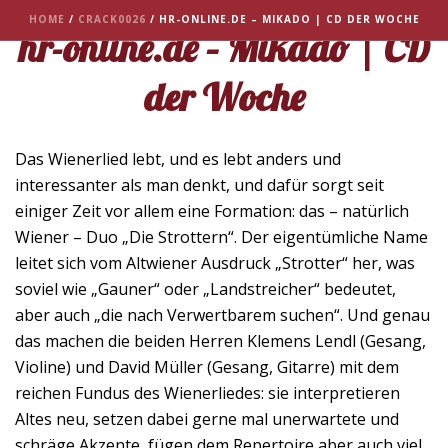
HOME
/
CRACK0026
/ HR-ONLINE.DE – MIKADO | CD DER WOCHE
hr-online.de – Mikado | CD
der Woche
Das Wienerlied lebt, und es lebt anders und
interessanter als man denkt, und dafür sorgt seit
einiger Zeit vor allem eine Formation: das – natürlich
Wiener – Duo „Die Strottern“. Der eigentümliche Name
leitet sich vom Altwiener Ausdruck „Strotter“ her, was
soviel wie „Gauner“ oder „Landstreicher“ bedeutet,
aber auch „die nach Verwertbarem suchen“. Und genau
das machen die beiden Herren Klemens Lendl (Gesang,
Violine) und David Müller (Gesang, Gitarre) mit dem
reichen Fundus des Wienerliedes: sie interpretieren
Altes neu, setzen dabei gerne mal unerwartete und
schräge Akzente, fügen dem Repertoire aber auch viel