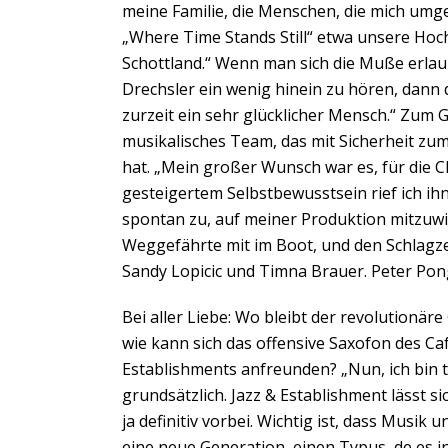
meine Familie, die Menschen, die mich umge
„Where Time Stands Still“ etwa unsere Hoch
Schottland.“ Wenn man sich die Muße erlaub
Drechsler ein wenig hinein zu hören, dann d
zurzeit ein sehr glücklicher Mensch.“ Zum
musikalisches Team, das mit Sicherheit z
hat. „Mein großer Wunsch war es, für die 
gesteigertem Selbstbewusstsein rief ich ihn
spontan zu, auf meiner Produktion mitzuwir
Weggefährte mit im Boot, und den Schlagz
Sandy Lopicic und Timna Brauer. Peter Pon
Bei aller Liebe: Wo bleibt der revolutionä
wie kann sich das offensive Saxofon des Caf
Establishments anfreunden? „Nun, ich bin ta
grundsätzlich. Jazz & Establishment lässt s
ja definitiv vorbei. Wichtig ist, dass Musik 
eine neue Generation, einen Typus, de es i