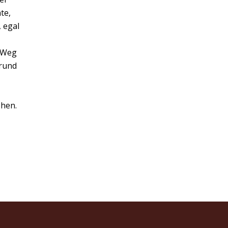
te,
 egal
m Weg
grund
ehen.