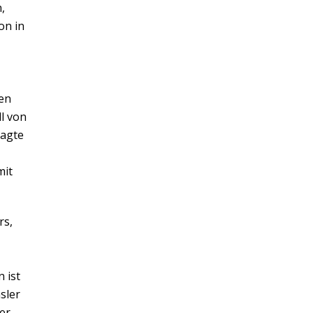
,
on in
gen
l von
sagte
mit
rs,
 ist
hsler
er