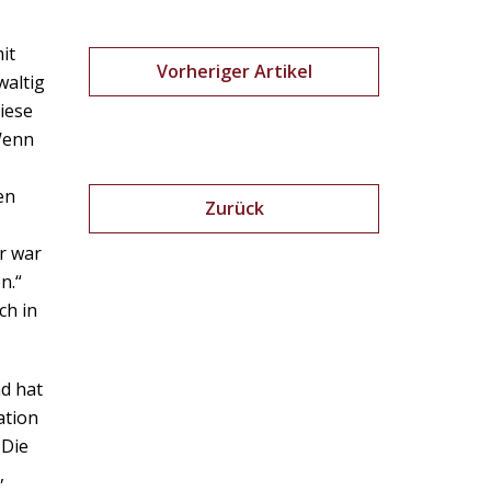
it
Vorheriger Artikel
waltig
iese
Wenn
en
Zurück
r war
n.“
ch in
nd hat
ation
 Die
,