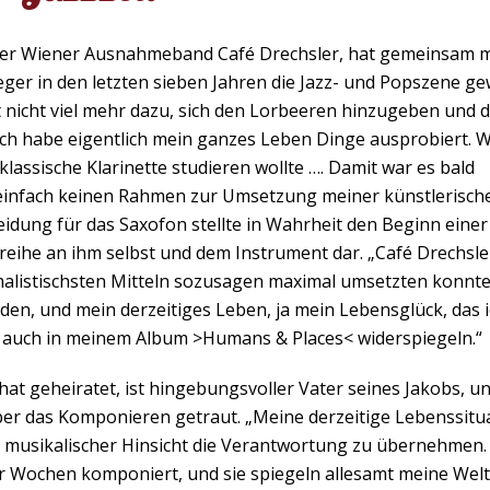
r der Wiener Ausnahmeband Café Drechsler, hat gemeinsam m
eger in den letzten sieben Jahren die Jazz- und Popszene ge
t nicht viel mehr dazu, sich den Lorbeeren hinzugeben und d
ich habe eigentlich mein ganzes Leben Dinge ausprobiert. 
 klassische Klarinette studieren wollte …. Damit war es bald
d einfach keinen Rahmen zur Umsetzung meiner künstlerisch
idung für das Saxofon stellte in Wahrheit den Beginn einer
eihe an ihm selbst und dem Instrument dar. „Café Drechsle
nimalistischsten Mitteln sozusagen maximal umsetzten konnte
den, und mein derzeitiges Leben, ja mein Lebensglück, das i
ch auch in meinem Album >Humans & Places< widerspiegeln.“
hat geheiratet, ist hingebungsvoller Vater seines Jakobs, u
über das Komponieren getraut. „Meine derzeitige Lebenssitu
n musikalischer Hinsicht die Verantwortung zu übernehmen.
er Wochen komponiert, und sie spiegeln allesamt meine Welt