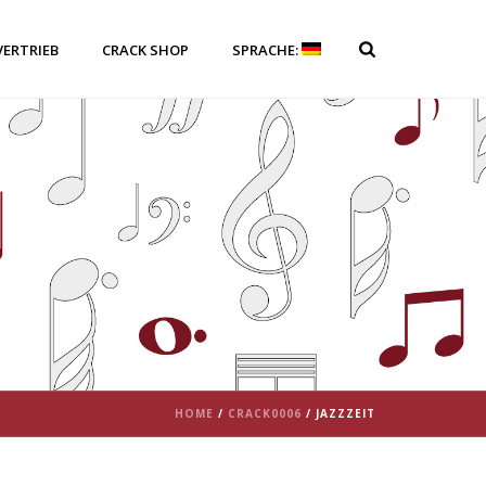
VERTRIEB
CRACK SHOP
SPRACHE:
HOME
/
CRACK0006
/ JAZZZEIT