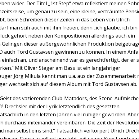
ben wider. Der Titel „1st Step“ etwa reflektiert meinen Sohn
zeitsreise, um genau zu sein, eine kleine, verträumte Pensi
t, beim Schreiben dieser Zeilen in das Leben von Ulrich
arf man scih auch mit ihm freuen, denn „ich glaube, ich bin
 Glück gehört neben den Kompositionen allerdings auch ein
um Gelingen dieser außergewöhnlichen Produktion beigetra
CD auch Tord Gustavsen gewinnen zu können. In einem Anfal
 einfach an, und anscheinend war es gerechtfertigt, der er 
ken.“ Mit Oliver Steger am Bass ist ein langjähriger
euger Jörg Mikula kennt man u.a. aus der Zusammenarbeit 
ger wechselt sich auf diesem Album mit Tord Gustavsen ab.
re Geist des vazierenden Club-Matadors, des Szene-Aufmische
é Drechsler mit der Lyrik letztendlich des gesetzten
tsächlich in den letzten Jahren viel ruhiger geworden. Aber
ich durchaus miteinander vereinbaren. Die Zeit der Revolution
und man selbst eins sind.“ Tatsächlich verkörpert Ulrich Drec
n diesem Genre exzellent versteht, mit seiner Kunst und sein