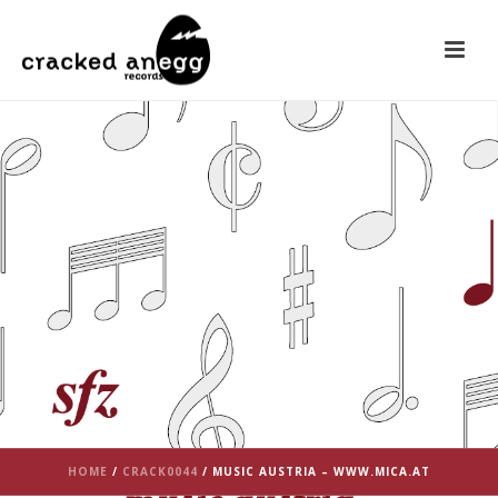
HOME
/
CRACK0044
/ MUSIC AUSTRIA – WWW.MICA.AT