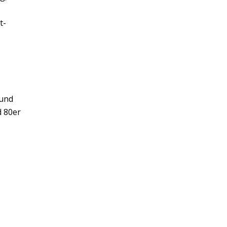
t-
 und
d 80er