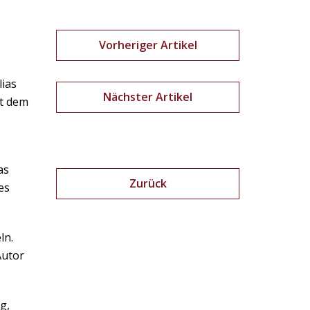
Vorheriger Artikel
lias
Nächster Artikel
it dem
as
Zurück
es
ln.
Autor
g,