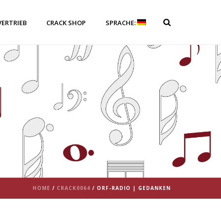
VERTRIEB
CRACK SHOP
SPRACHE:
HOME
/
CRACK0064
/ ORF-RADIO | GEDANKEN