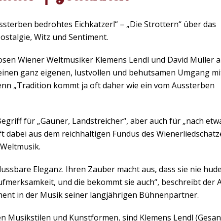
sterben bedrohtes Eichkatzerl“ – „Die Strottern“ über das
stalgie, Witz und Sentiment.
uosen Wiener Weltmusiker Klemens Lendl und David Müller a
n einen ganz eigenen, lustvollen und behutsamen Umgang m
Denn „Tradition kommt ja oft daher wie ein vom Aussterben
griff für „Gauner, Landstreicher“, aber auch für „nach etw
t dabei aus dem reichhaltigen Fundus des Wienerliedschatz
 Weltmusik.
lussbare Eleganz. Ihren Zauber macht aus, dass sie nie hude
 Aufmerksamkeit, und die bekommt sie auch“, beschreibt der 
nt in der Musik seiner langjährigen Bühnenpartner.
en Musikstilen und Kunstformen, sind Klemens Lendl (Gesan