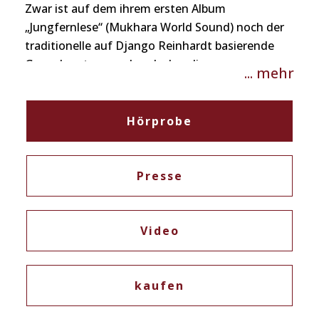
Zwar ist auf dem ihrem ersten Album
„Jungfernlese“ (Mukhara World Sound) noch der
traditionelle auf Django Reinhardt basierende
Gypsy Jazz tonangebend, aber die
... mehr
Eigenkompositionen der Bandmitglieder
verleihen dem Projekt bereits jene spezielle Note,
die richtungsweisend für den Stil auf dem neuen
Hörprobe
Album „Tanzverbot” ist.
Spätestens seit dem Einstieg des Schlagzeugers
Daniel Neuhauser in die Band, ist die Musik –
Presse
getragen von den treibenden Grooves der
Gitarristen Gidon Oechsner, Julian Wohlmuth und
Marco Fillipovits – dem Jazz-Genre Gypsy Jazz
Video
entwachsen und die Gewürztraminer finden mit
ihren humorvollen Texten und den oft tanzbaren
kaufen
Grooves in der jugendnahen Clubszene eine neue
Heimat.