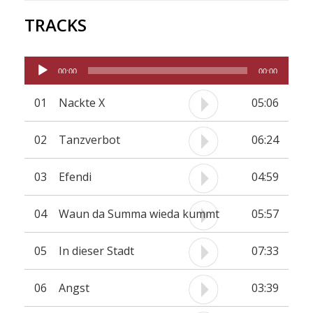
Die solistische und improvisatorische Virtuosität
TRACKS
der Bandmitglieder spielt jedoch weiterhin eine
große Rolle und ist mit ausgeprägten Soloparts
Audio-
oder virtuosen Unisono-Lines ein fixer
00:00
00:00
Player
Bestandteil der Musik.
01
Nackte X
05:06
02
Tanzverbot
06:24
03
Efendi
04:59
04
Waun da Summa wieda kummt
05:57
05
In dieser Stadt
07:33
06
Angst
03:39