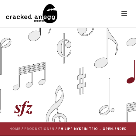
HOME
/
PRODUKTIONEN
/
PHILIPP NYKRIN TRIO – OPEN-ENDED