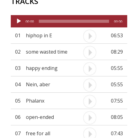
TRACKS
Audio-
00:00
00:00
Player
01
hiphop in E
06:53
02
some wasted time
08:29
03
happy ending
05:55
04
Nein, aber
05:55
05
Phalanx
07:55
06
open-ended
08:05
07
free for all
07:43