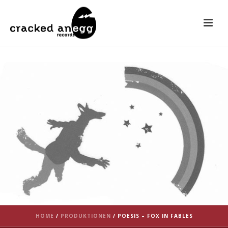
HOME
/
PRODUKTIONEN
/
POESIS – FOX IN FABLES