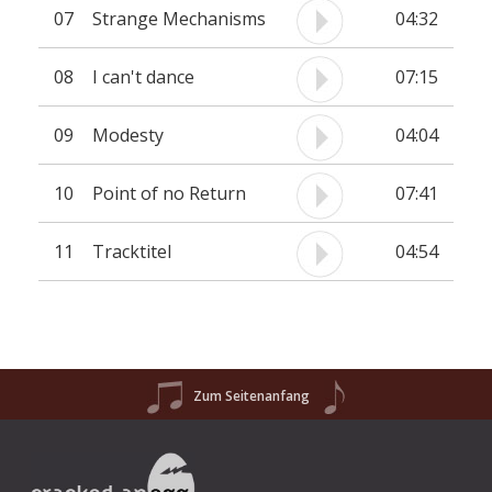
07
Strange Mechanisms
04:32
08
I can't dance
07:15
09
Modesty
04:04
10
Point of no Return
07:41
11
Tracktitel
04:54
Zum Seitenanfang