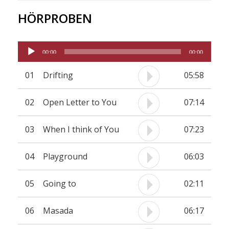
HÖRPROBEN
Audio-
00:00
00:00
Player
01
Drifting
05:58
02
Open Letter to You
07:14
03
When I think of You
07:23
04
Playground
06:03
05
Going to
02:11
06
Masada
06:17