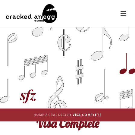
HOME
/
CRACK0030
/ VISA COMPLETE
Visa Complete