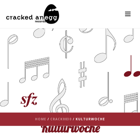
HOME
/
CRACK0030
/ KULTURWOCHE
Kulturwoche