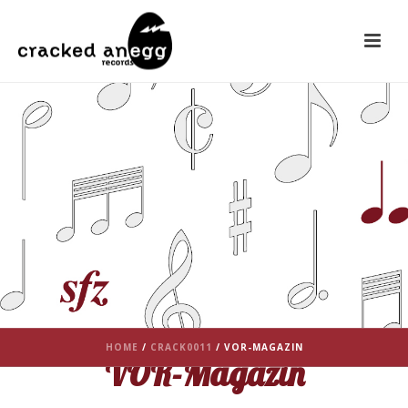
HOME
/
CRACK0011
/ VOR-MAGAZIN
VOR-Magazin