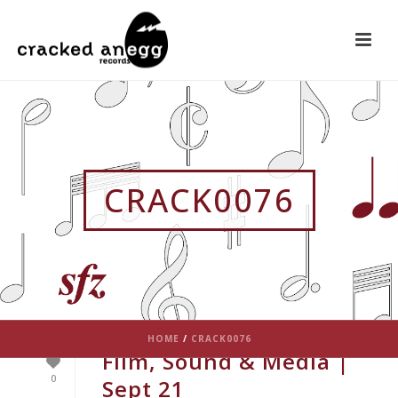
CRACK0076
HOME
/
CRACK0076
Film, Sound & Media |
0
Sept 21