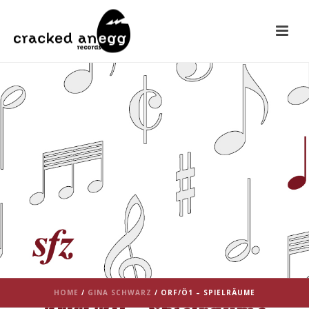
HOME
/
GINA SCHWARZ
/ ORF/Ö1 – SPIELRÄUME