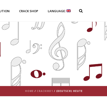
BUTION
CRACK SHOP
LANGUAGE:
HOME
/
CRACK0031
/ (DEUTSCH) HEUTE