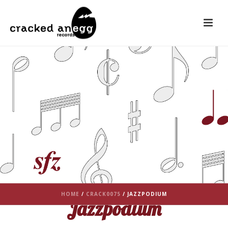
HOME
/
CRACK0075
/ JAZZPODIUM
Jazzpodium