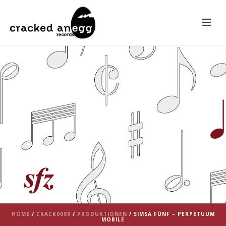
HOME
/
CRACK0080
/
PRODUKTIONEN
/
SIMSA FÜNF – PERPETUUM
MOBILE