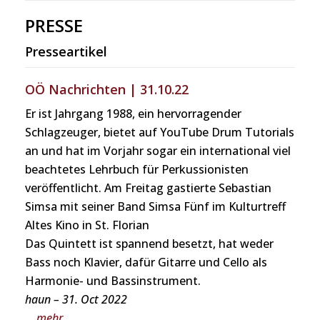
„Kammermusikalisch geprägter Jazz mit
PRESSE
folkloristischen Einflüssen“ so lassen sich die oft
filmmusikhaften Klänge des Quintettes wohl am
Presseartikel
besten beschreiben.
OÖ Nachrichten | 31.10.22
Er ist Jahrgang 1988, ein hervorragender
Schlagzeuger, bietet auf YouTube Drum Tutorials
an und hat im Vorjahr sogar ein international viel
beachtetes Lehrbuch für Perkussionisten
veröffentlicht. Am Freitag gastierte Sebastian
Simsa mit seiner Band Simsa Fünf im Kulturtreff
Altes Kino in St. Florian
Das Quintett ist spannend besetzt, hat weder
Bass noch Klavier, dafür Gitarre und Cello als
Harmonie- und Bassinstrument.
haun – 31. Oct 2022
… mehr