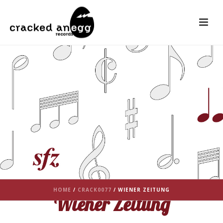
HOME
/
CRACK0077
/ WIENER ZEITUNG
Wiener Zeitung