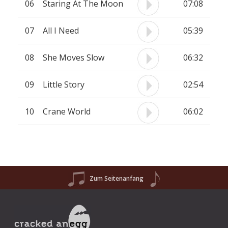
06
Staring At The Moon
07:08
07
All I Need
05:39
08
She Moves Slow
06:32
09
Little Story
02:54
10
Crane World
06:02
Zum Seitenanfang