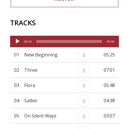
und der improvisierten Musik. Dabei machen sich
die Einflüsse aus der Klassik und dem weiten Feld
der Worldmusic äußerst positiv bemerkbar und
TRACKS
geben dem Ganzen einen unverwechselbaren
Touch.
Audio-
00:00
00:00
Player
01
New Beginning
05:25
02
Three
07:01
03
Flora
05:48
04
Salbei
04:38
05
On Silent Ways
03:07